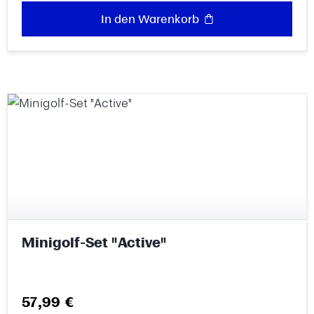
In den Warenkorb
Minigolf-Set "Active"
Regulärer Preis:
57,99 €