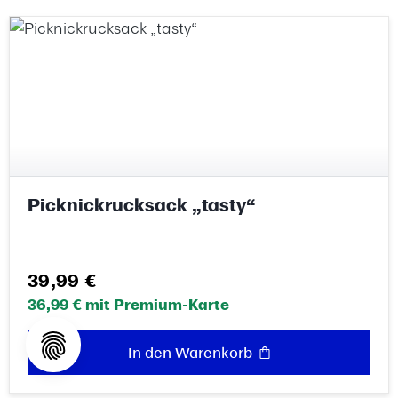
Picknickrucksack „tasty“
Regulärer Preis:
39,99 €
36,99 € mit Premium-Karte
In den Warenkorb