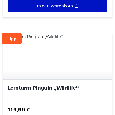
In den Warenkorb
Tipp
Lernturm Pinguin „Wildlife“
Regulärer Preis:
119,99 €