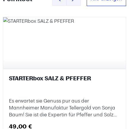
Produktgalerie überspringen
STARTERbox SALZ & PFEFFER
Es erwartet sie Genuss pur aus der
Mannheimer Manufaktur Tellergold von Sonja
Baum! Sie ist die Expertin für Pfeffer und Salz
und sorgt für einzigartige
Regulärer Preis:
49,00 €
Geschmackserlebnisse in vielerlei Hinsicht!