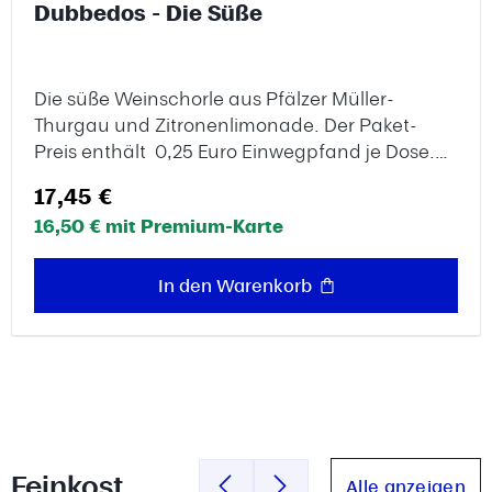
Dubbedos - Die Süße
Die süße Weinschorle aus Pfälzer Müller-
Thurgau und Zitronenlimonade. Der Paket-
Preis enthält 0,25 Euro Einwegpfand je Dose.6
x 0,5 Liter Dose Enthält Sulfite. Alkoholgehalt.
Regulärer Preis:
17,45 €
6,5% vol.
16,50 € mit Premium-Karte
In den Warenkorb
Feinkost
Alle anzeigen