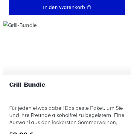
Geschmackserlebnis.LagerungKühl und dunkel
In den Warenkorb
lagern. Mit der Zeit kann das Produkt heller
werden. Mit Farbstoff.
Grill-Bundle
Für jeden etwas dabei! Das beste Paket, um Sie
und Ihre Freunde alkoholfrei zu begeistern. Eine
Auswahl aus den leckersten Sommerweinen,
perfekt für gesellige Grillfeste. Ideal für alle, die
Regulärer Preis: