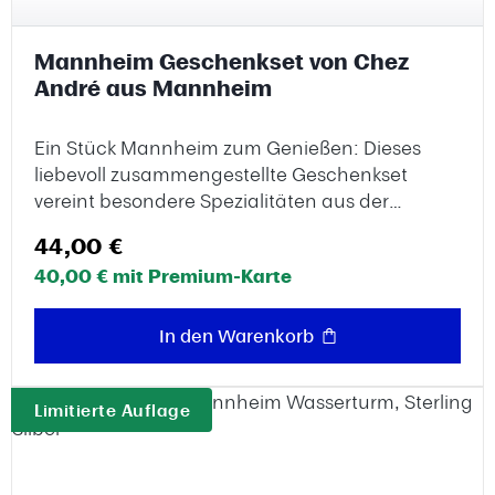
Mannheim Geschenkset von Chez
André aus Mannheim
Ein Stück Mannheim zum Genießen: Dieses
liebevoll zusammengestellte Geschenkset
vereint besondere Spezialitäten aus der
Quadratestadt. Von prickelndem „Mannheim
Regulärer Preis:
44,00 €
Gold“-Sekt über Wasserturm-Pasta und feines
40,00 € mit Premium-Karte
Gebäck bis hin zu Wildkräutertee und
regionalem Blütenhonig – ideal zum
Verschenken, Erinnern und selbst
In den Warenkorb
Genießen.Zusammengestellt wurde die
Auswahl von Chez André Gaumenkitzel in der
Limitierte Auflage
Mannheimer Kunststraße. Seit 2022 ist das
Feinkostgeschäft eine feste Adresse für
Genießer. Inhaber André Drescher,
ausgebildeter Wein- und Käsesommelier mit