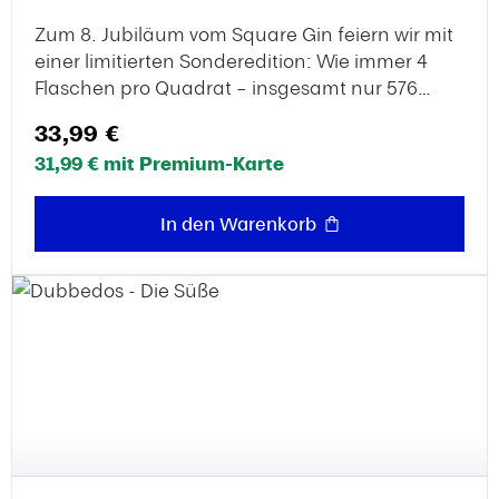
Zum 8. Jubiläum vom Square Gin feiern wir mit
einer limitierten Sonderedition: Wie immer 4
Flaschen pro Quadrat – insgesamt nur 576
handabgefüllte Flaschen. Für diese besondere
Regulärer Preis:
33,99 €
Edition wurden Aprikose und Rhabarber
31,99 € mit Premium-Karte
destilliert. Auf euch, auf viele Genussmomente
und auf 8 Jahre 144 Square Gin – Cheers!Der
Gin ist hier im Onlineshop auf 12 Flaschen
In den Warenkorb
limitiert und wird danach nicht mehr
produziert.Schnell sein lohnt sich!