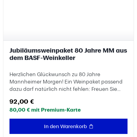
Jubiläumsweinpaket 80 Jahre MM aus
dem BASF-Weinkeller
Herzlichen Glückwunsch zu 80 Jahre
Mannheimer Morgen! Ein Weinpaket passend
dazu darf natürlich nicht fehlen: Freuen Sie
sich auf ausgewählte Weine und entdecken Sie
Regulärer Preis:
92,00 €
besondere Genussmomente aus dem BASF-
80,00 € mit Premium-Karte
Weinkeller. Eine stilvolle Geschenkidee und der
perfekte Begleiter für dieses besondere
Jubiläum. Weinpaket (6 Flaschen à 0,75l): 2021
In den Warenkorb
Fincha Ochenta Eguren Ugarte, Eguren Wines,