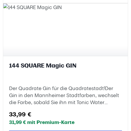
Rioja2025 Riesling Schwarz-Rot-Gold trocken,
Naegele, Pfalz2025 Blanc de Noir trocken,
Bassermann-Jordan, PfalzSecco Blanc
Winning Ways BASF Exklusiv, von Winning,
Pfalz2022 Muac!, Terra de Falanis, Mallorca2021
Pinot Noir Blanc de Noir Kalk & Granit extra brut
BASF Exklusiv, Griesel, Hessische BergstraßeHier
geht's zur Expertise!
144 SQUARE Magic GIN
Der Quadrate Gin für die Quadratestadt!Der
Gin in den Mannheimer Stadtfarben, wechselt
die Farbe, sobald Sie ihn mit Tonic Water
mischen. Eine Flasche fasst
Regulärer Preis:
33,99 €
0,5l.GeschmackFeinste Himbeernoten kreieren
31,99 € mit Premium-Karte
mit Blutorange, Hibiskus und Rubin-Basilikum
ein außergewöhnliches