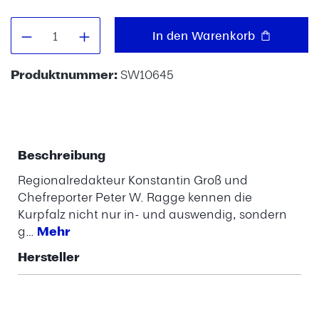
Produkt Anzahl: Gib den gewünschten W
In den Warenkorb
Produktnummer:
SW10645
Beschreibung
Regionalredakteur Konstantin Groß und
Chefreporter Peter W. Ragge kennen die
Kurpfalz nicht nur in- und auswendig, sondern
g…
Mehr
Hersteller