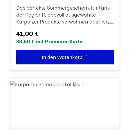
Das perfekte Sommergeschenk für Fans
der Region! Liebevoll ausgewählte
Kurpälzer Produkte verwöhnen das Herz
und die Seele. Genießen Sie die frischen
Regulärer Preis:
41,00 €
Produkte aus dem Kurpälzer
38,50 € mit Premium-Karte
Sommerpaket! Inhalt des
Pakets:Hausgemachte Nudeln vom
Bäcker Bauer, 350 gBärlauch Pesto, 140
In den Warenkorb
gGrill Senf, 140 g Himbeeressig, 250
mlRiesling Schorle Lebenselixier, 330 ml1
Dubbeglas 0,5 l