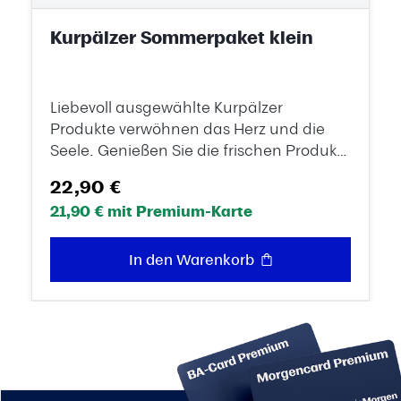
Kurpälzer Sommerpaket klein
Liebevoll ausgewählte Kurpälzer
Produkte verwöhnen das Herz und die
Seele. Genießen Sie die frischen Produkte
aus dem Kurpälzer Sommerpaket! Das
Regulärer Preis:
22,90 €
perfekte Sommergeschenk für Fans der
21,90 € mit Premium-Karte
Region! Inhalt des Pakets:Kurpälzer
Erdbeer-Limes, 200 mlKurpälzer
Schlossperle - Sekt Cuvée (Piccolo), 200
In den Warenkorb
mlKurpälzer Koziol Sektglas -
unbreakable, 100 ml