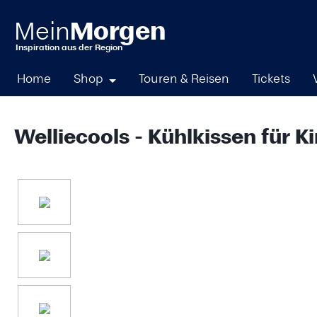
springen
Zur Hauptnavigation springen
Home
Shop
Touren & Reisen
Tickets
Welliecools - Kühlkissen für K
Bildergalerie überspringen