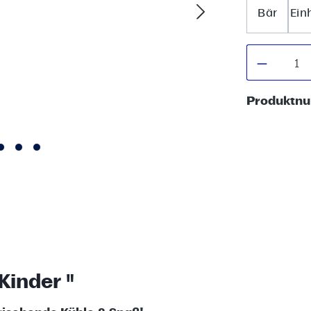
Bär
Ein
Produkt
Produktn
Kinder "