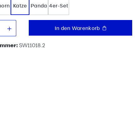
horn
Katze
Panda
4er-Set
 Anzahl: Gib den gewünschten Wert e
In den Warenkorb
ummer:
SW11018.2