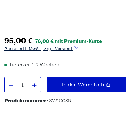
95,00 €
76,00 € mit Premium-Karte
Preise inkl. MwSt., zzgl. Versand
Lieferzeit 1-2 Wochen
Produkt Anzahl: Gib den gewünschten W
In den Warenkorb
Produktnummer:
SW10036