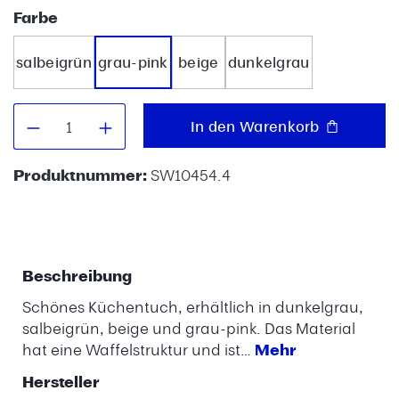
auswählen
Farbe
salbeigrün
grau-pink
beige
dunkelgrau
Produkt Anzahl: Gib den gewünschten W
In den Warenkorb
Produktnummer:
SW10454.4
Beschreibung
Schönes Küchentuch, erhältlich in dunkelgrau,
salbeigrün, beige und grau-pink. Das Material
hat eine Waffelstruktur und ist…
Mehr
Hersteller