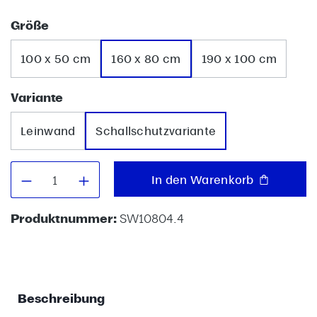
auswählen
Größe
100 x 50 cm
160 x 80 cm
190 x 100 cm
auswählen
Variante
Leinwand
Schallschutzvariante
Produkt Anzahl: Gib den gewünschten W
In den Warenkorb
Produktnummer:
SW10804.4
Beschreibung