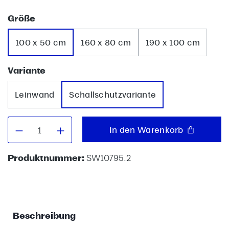
auswählen
Größe
100 x 50 cm
160 x 80 cm
190 x 100 cm
auswählen
Variante
Leinwand
Schallschutzvariante
Produkt Anzahl: Gib den gewünschten W
In den Warenkorb
Produktnummer:
SW10795.2
Beschreibung