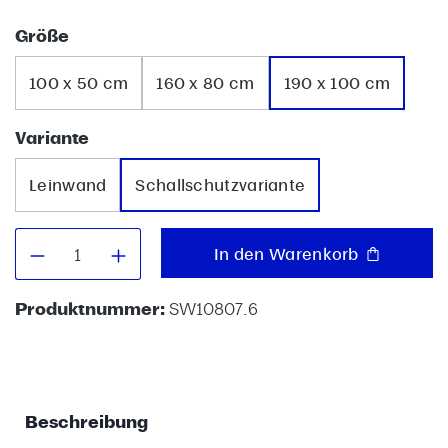
auswählen
Größe
100 x 50 cm
160 x 80 cm
190 x 100 cm
auswählen
Variante
Leinwand
Schallschutzvariante
Produkt Anzahl: Gib den gewünschten W
In den Warenkorb
Produktnummer:
SW10807.6
Beschreibung