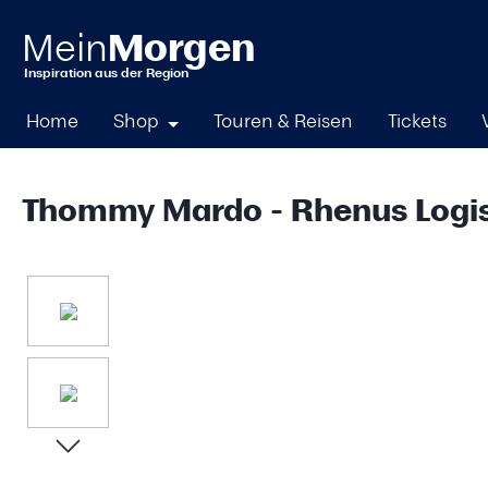
springen
Zur Hauptnavigation springen
Home
Shop
Touren & Reisen
Tickets
Thommy Mardo - Rhenus Logis
Bildergalerie überspringen