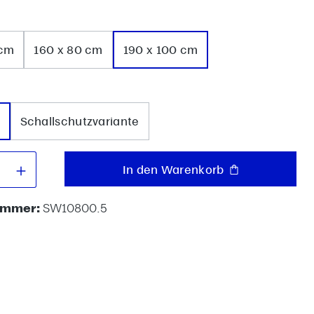
wählen
 cm
160 x 80 cm
190 x 100 cm
uswählen
Schallschutzvariante
 Anzahl: Gib den gewünschten Wert e
In den Warenkorb
ummer:
SW10800.5