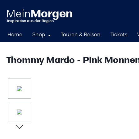
springen
Zur Hauptnavigation springen
Home
Shop
Touren & Reisen
Tickets
Thommy Mardo - Pink Monne
Bildergalerie überspringen