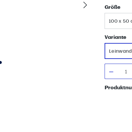
aus
Größe
100 x 50
a
Variante
Leinwand
Produkt
Produktn