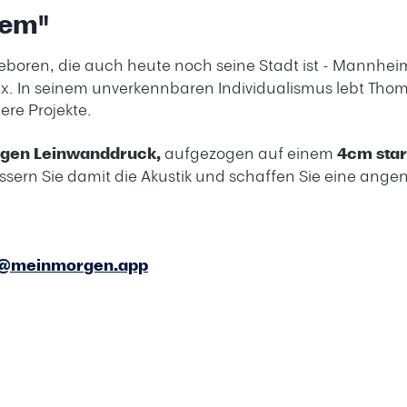
nem"
eboren, die auch heute noch seine Stadt ist - Mannheim.
x. In seinem unverkennbaren Individualismus lebt Thommy
ere Projekte.
igen Leinwanddruck,
aufgezogen auf einem
4cm sta
ssern Sie damit die Akustik und schaffen Sie eine an
e@meinmorgen.app