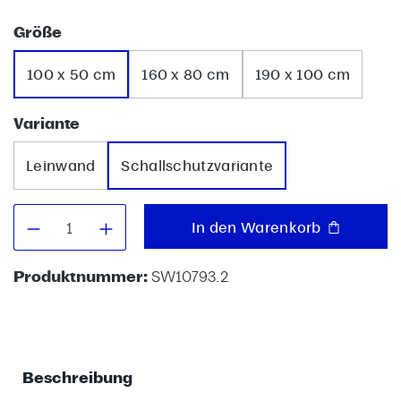
auswählen
Größe
100 x 50 cm
160 x 80 cm
190 x 100 cm
auswählen
Variante
Leinwand
Schallschutzvariante
Produkt Anzahl: Gib den gewünschten W
In den Warenkorb
Produktnummer:
SW10793.2
Beschreibung