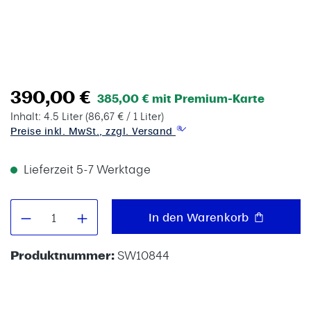
390,00 €
385,00 € mit Premium-Karte
Inhalt:
4.5 Liter
(86,67 € / 1 Liter)
Preise inkl. MwSt., zzgl. Versand
Lieferzeit 5-7 Werktage
Produkt Anzahl: Gib den gewünschten W
In den Warenkorb
Produktnummer:
SW10844