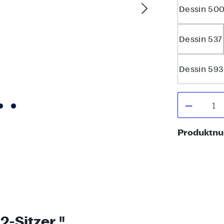
Dessin 50
Dessin 537
Dessin 593
Produkt
Produktn
-Sitzer "