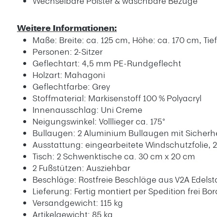
Wechselbare Polster & waschbare Bezüge
Weitere Informationen:
Maße: Breite: ca. 125 cm, Höhe: ca. 170 cm, Tie
Personen: 2-Sitzer
Geflechtart: 4,5 mm PE-Rundgeflecht
Holzart: Mahagoni
Geflechtfarbe: Grey
Stoffmaterial: Markisenstoff 100 % Polyacryl
Innenausschlag: Uni Creme
Neigungswinkel: Volllieger ca. 175°
Bullaugen: 2 Aluminium Bullaugen mit Sicherhe
Ausstattung: eingearbeitete Windschutzfolie, 
Tisch: 2 Schwenktische ca. 30 cm x 20 cm
2 Fußstützen: Ausziehbar
Beschläge: Rostfreie Beschläge aus V2A Edelst
Lieferung: Fertig montiert per Spedition frei Bo
Versandgewicht: 115 kg
Artikelgewicht: 85 kg