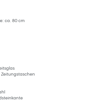
fe: ca. 80 cm
itsglas
2 Zeitungstaschen
ahl
rdsteinkante