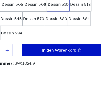
0
Dessin 505
Dessin 506
Dessin 510
Dessin 518
Dessin 545
Dessin 570
Dessin 580
Dessin 584
Dessin 594
 Anzahl: Gib den gewünschten Wert e
In den Warenkorb
ummer:
SW11024.9