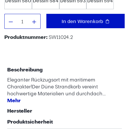
Dessin 580
Dessin 584
Dessin 593
Dessin 594
Produkt Anzahl: Gib den gewünschten W
In den Warenkorb
Produktnummer:
SW11024.2
Beschreibung
Eleganter Rückzugsort mit maritimem
Charakter!Der Düne Strandkorb vereint
hochwertige Materialien und durchdach…
Mehr
Hersteller
Produktsicherheit