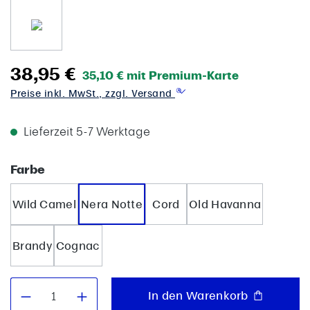
38,95 €
35,10 € mit Premium-Karte
Preise inkl. MwSt., zzgl. Versand
Lieferzeit 5-7 Werktage
auswählen
Farbe
Wild Camel
Nera Notte
Cord
Old Havanna
Brandy
Cognac
Produkt Anzahl: Gib den gewünschten W
In den Warenkorb