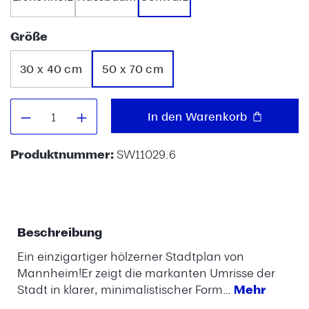
auswählen
Größe
30 x 40 cm
50 x 70 cm
Produkt Anzahl: Gib den gewünschten W
In den Warenkorb
Produktnummer:
SW11029.6
Beschreibung
Ein einzigartiger hölzerner Stadtplan von
Mannheim!Er zeigt die markanten Umrisse der
Stadt in klarer, minimalistischer Form…
Mehr