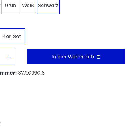
u
Grün
Weiß
Schwarz
uswählen
4er-Set
 Anzahl: Gib den gewünschten Wert e
In den Warenkorb
ummer:
SW10990.8
"