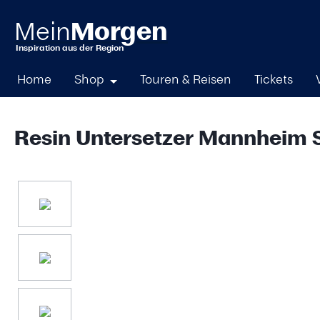
springen
Zur Hauptnavigation springen
Home
Shop
Touren & Reisen
Tickets
Resin Untersetzer Mannheim S
Bildergalerie überspringen