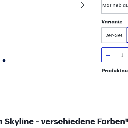
Marinebla
a
Variante
2er-Set
Produkt
Produktn
 Skyline - verschiedene Farben