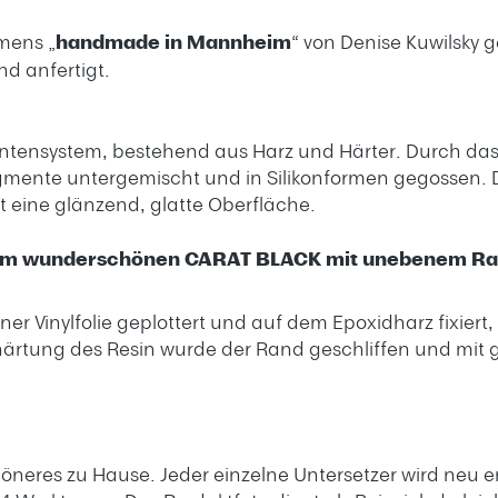
mens „
handmade in Mannheim
“ von Denise Kuwilsky 
d anfertigt.
nentensystem, bestehend aus Harz und Härter. Durch da
ente untergemischt und in Silikonformen gegossen. Das
t eine glänzend, glatte Oberfläche.
einem wunderschönen CARAT BLACK mit unebenem R
ner Vinylfolie geplottert und auf dem Epoxidharz fixiert,
shärtung des Resin wurde der Rand geschliffen und mit
chöneres zu Hause.
Jeder einzelne Untersetzer wird neu er