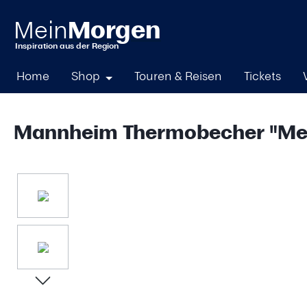
springen
Zur Hauptnavigation springen
Home
Shop
Touren & Reisen
Tickets
Mannheim Thermobecher "Mein
Bildergalerie überspringen