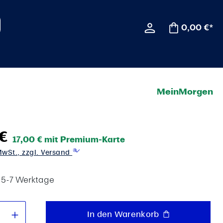
0,00 €*
MeinMorgen
€
17,00 € mit Premium-Karte
 MwSt., zzgl. Versand
t 5-7 Werktage
 Anzahl: Gib den gewünschten Wert e
In den Warenkorb