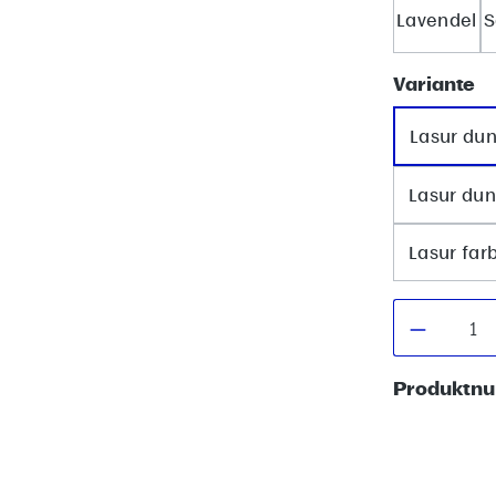
Lavendel
S
a
Variante
Lasur du
Lasur du
Lasur far
Produkt
Produktn