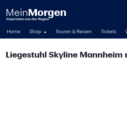
springen
Zur Hauptnavigation springen
Home
Shop
Touren & Reisen
Tickets
Liegestuhl Skyline Mannheim m
Bildergalerie überspringen