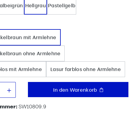
albeigrün
Hellgrau
Pastellgelb
uswählen
nkelbraun mit Armlehne
nkelbraun ohne Armlehne
blos mit Armlehne
Lasur farblos ohne Armlehne
 Anzahl: Gib den gewünschten Wert e
In den Warenkorb
ummer:
SW10809.9