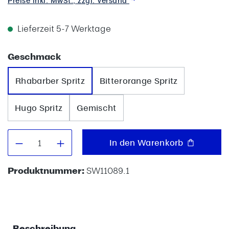
Preise inkl. MwSt., zzgl. Versand
Lieferzeit 5-7 Werktage
auswählen
Geschmack
Rhabarber Spritz
Bitterorange Spritz
Hugo Spritz
Gemischt
Produkt Anzahl: Gib den gewünschten W
In den Warenkorb
Produktnummer:
SW11089.1
Beschreibung