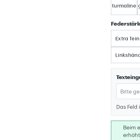
turmaline
Federstär
Extra fein
Linkshänd
Texteing
Das Feld i
Beim e
erhöht