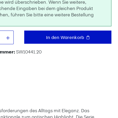
e wird überschrieben. Wenn Sie weitere,
chende Eingaben bei dem gleichen Produkt
en, führen Sie bitte eine weitere Bestellung
.
 Anzahl: Gib den gewünschten Wert e
In den Warenkorb
ummer:
SW10441.20
usforderungen des Alltags mit Eleganz. Das
nktionale zum optischen Highlight. Die Serie