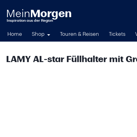
springen
Zur Hauptnavigation springen
Home
Shop
Touren & Reisen
Tickets
LAMY AL-star Füllhalter mit G
Bildergalerie überspringen