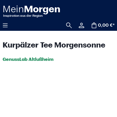
alt springen
0,00 €*
Kurpälzer Tee Morgensonne
GenussLab Altlußheim
Bildergalerie überspringen