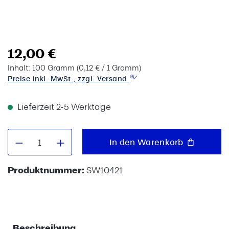
12,00 €
Inhalt:
100 Gramm
(0,12 € / 1 Gramm)
Preise inkl. MwSt., zzgl. Versand
Lieferzeit 2-5 Werktage
Produkt Anzahl: Gib den gewünschten W
In den Warenkorb
Produktnummer:
SW10421
Beschreibung