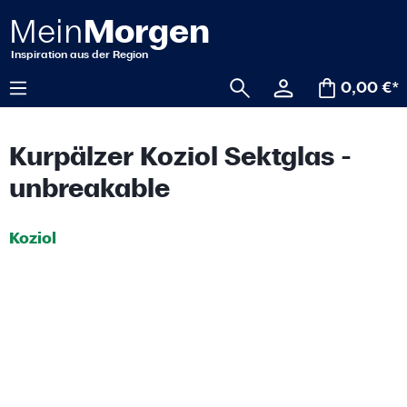
alt springen
0,00 €*
Kurpälzer Koziol Sektglas -
unbreakable
Koziol
Bildergalerie überspringen