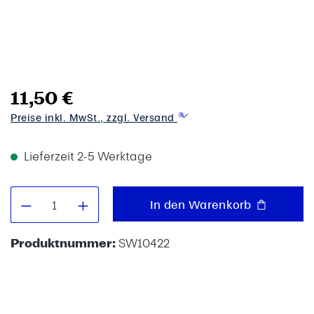
11,50 €
Preise inkl. MwSt., zzgl. Versand
Lieferzeit 2-5 Werktage
Produkt Anzahl: Gib den gewünschten W
In den Warenkorb
Produktnummer:
SW10422