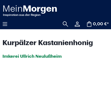
alt springen
0,00 €*
Kurpälzer Kastanienhonig
Imkerei Ullrich Neulußheim
Bildergalerie überspringen