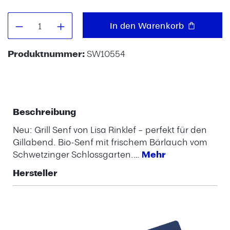
Produkt Anzahl: Gib den gewünschten W
In den Warenkorb
Produktnummer:
SW10554
Beschreibung
Neu: Grill Senf von Lisa Rinklef – perfekt für den
Gillabend. Bio-Senf mit frischem Bärlauch vom
Schwetzinger Schlossgarten.…
Mehr
Hersteller