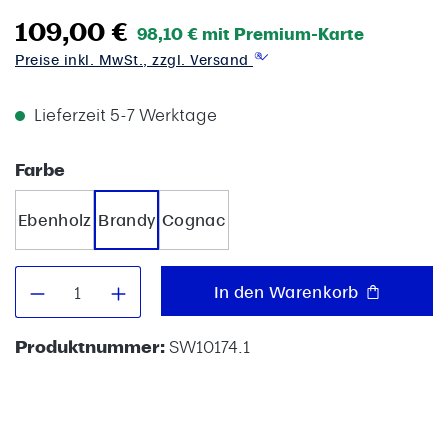
109,00 €
98,10 € mit Premium-Karte
Preise inkl. MwSt., zzgl. Versand
Lieferzeit 5-7 Werktage
auswählen
Farbe
Ebenholz
Brandy
Cognac
Produkt Anzahl: Gib den gewünschten W
In den Warenkorb
Produktnummer:
SW10174.1