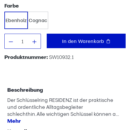
auswählen
Farbe
Ebenholz
Cognac
Produkt Anzahl: Gib den gewünschten W
In den Warenkorb
Produktnummer:
SW10932.1
Beschreibung
Der Schlüsselring RESIDENZ ist der praktische
und ordentliche Alltagsbegleiter
schlechthin.Alle wichtigen Schlüssel können a…
Mehr