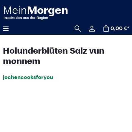
alt springen
0,00 €*
Holunderblüten Salz vun
monnem
jochencooksforyou
Bildergalerie überspringen