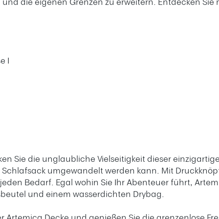
 und die eigenen Grenzen zu erweitern. Entdecken Sie 
e I
 Sie die unglaubliche Vielseitigkeit dieser einzigarti
r Schlafsack umgewandelt werden kann. Mit Druckknöpf
eden Bedarf. Egal wohin Sie Ihr Abenteuer führt, Artem
nsbeutel und einem wasserdichten Drybag.
r Artemica Decke und genießen Sie die grenzenlose Freihe