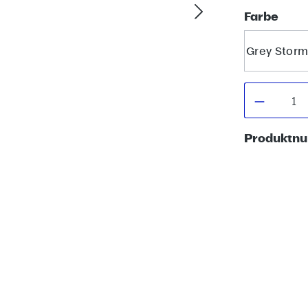
aus
Farbe
Grey Storm
Produkt
Produktn