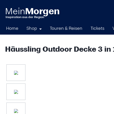
springen
Zur Hauptnavigation springen
Home
Shop
Touren & Reisen
Tickets
Häussling Outdoor Decke 3 in 
Bildergalerie überspringen