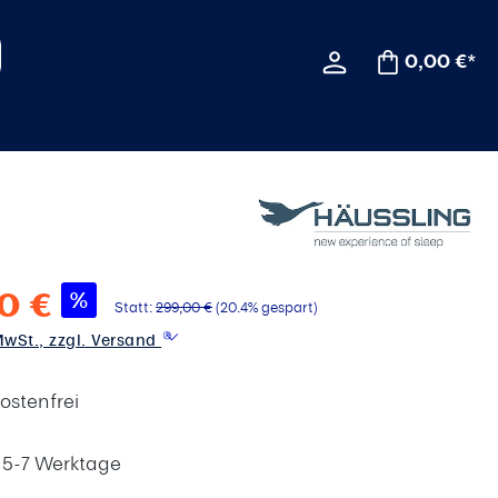
0,00 €*
0 €
%
Statt:
299,00 €
(20.4% gespart)
 MwSt., zzgl. Versand
ostenfrei
t 5-7 Werktage