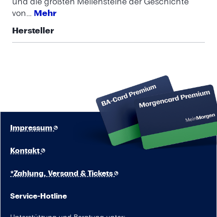
und die größten Meilensteine der Geschichte
von…
Mehr
Hersteller
Impressum
Kontakt
*Zahlung, Versand & Tickets
Service-Hotline
Unterstützung und Beratung unter: