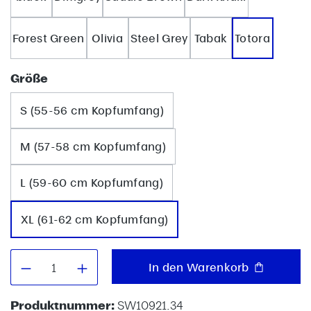
Forest Green
Olivia
Steel Grey
Tabak
Totora
auswählen
Größe
S (55-56 cm Kopfumfang)
M (57-58 cm Kopfumfang)
L (59-60 cm Kopfumfang)
XL (61-62 cm Kopfumfang)
Produkt Anzahl: Gib den gewünschten W
In den Warenkorb
Produktnummer:
SW10921.34