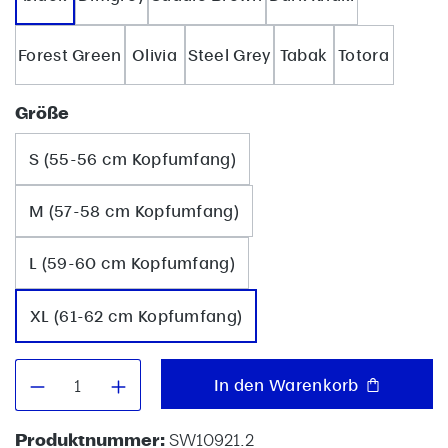
Forest Green
Olivia
Steel Grey
Tabak
Totora
auswählen
Größe
S (55-56 cm Kopfumfang)
M (57-58 cm Kopfumfang)
L (59-60 cm Kopfumfang)
XL (61-62 cm Kopfumfang)
Produkt Anzahl: Gib den gewünschten W
In den Warenkorb
Produktnummer:
SW10921.2