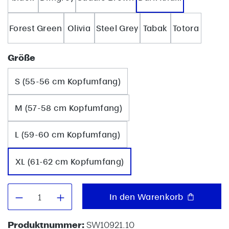
Forest Green
Olivia
Steel Grey
Tabak
Totora
auswählen
Größe
S (55-56 cm Kopfumfang)
M (57-58 cm Kopfumfang)
L (59-60 cm Kopfumfang)
XL (61-62 cm Kopfumfang)
Produkt Anzahl: Gib den gewünschten W
In den Warenkorb
Produktnummer:
SW10921.10