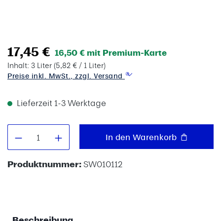
17,45 €
16,50 € mit Premium-Karte
Inhalt:
3 Liter
(5,82 € / 1 Liter)
Preise inkl. MwSt., zzgl. Versand
Lieferzeit 1-3 Werktage
Produkt Anzahl: Gib den gewünschten W
In den Warenkorb
Produktnummer:
SW010112
Beschreibung