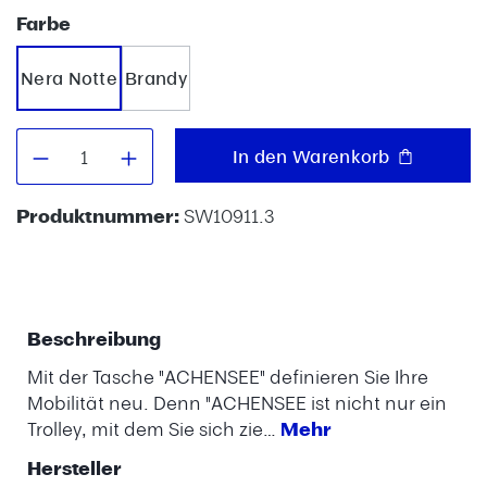
auswählen
Farbe
Nera Notte
Brandy
Produkt Anzahl: Gib den gewünschten W
In den Warenkorb
Produktnummer:
SW10911.3
Beschreibung
Mit der Tasche "ACHENSEE" definieren Sie Ihre
Mobilität neu. Denn "ACHENSEE ist nicht nur ein
Trolley, mit dem Sie sich zie…
Mehr
Hersteller