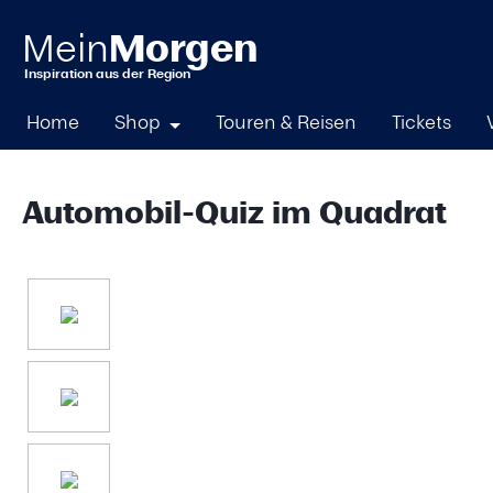
springen
Zur Hauptnavigation springen
Home
Shop
Touren & Reisen
Tickets
Automobil-Quiz im Quadrat
Bildergalerie überspringen