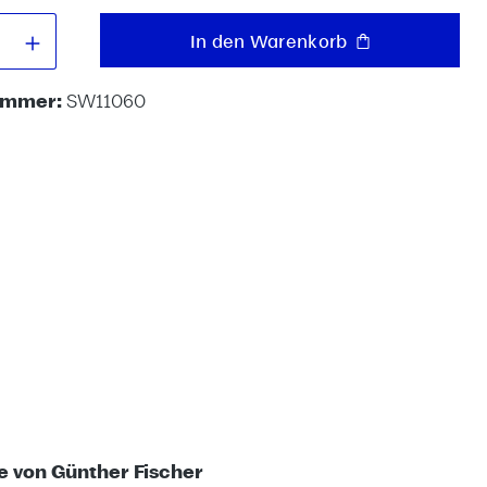
 Anzahl: Gib den gewünschten Wert e
In den Warenkorb
ummer:
SW11060
e von Günther Fischer