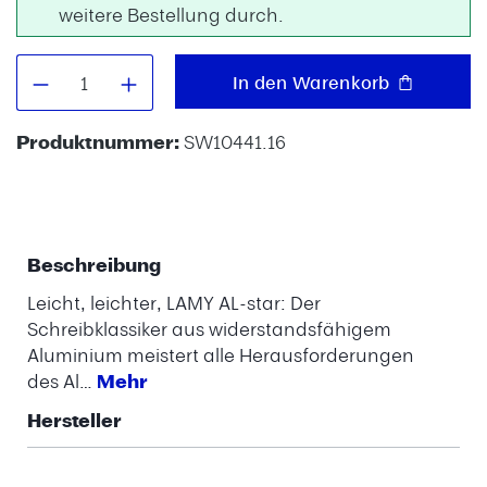
weitere Bestellung durch.
Produkt Anzahl: Gib den gewünschten W
In den Warenkorb
Produktnummer:
SW10441.16
Beschreibung
Leicht, leichter, LAMY AL-star: Der
Schreibklassiker aus widerstandsfähigem
Aluminium meistert alle Herausforderungen
des Al…
Mehr
Hersteller