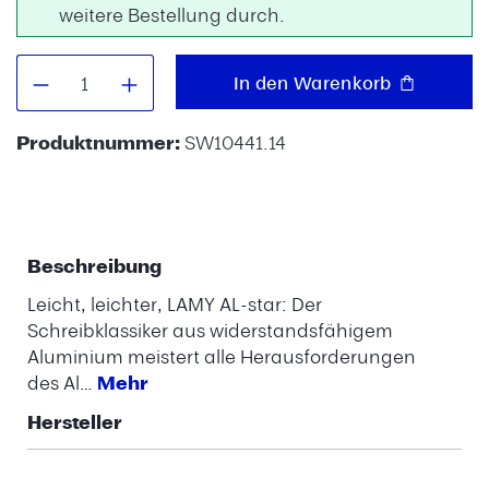
weitere Bestellung durch.
Produkt Anzahl: Gib den gewünschten W
In den Warenkorb
Produktnummer:
SW10441.14
Beschreibung
Leicht, leichter, LAMY AL-star: Der
Schreibklassiker aus widerstandsfähigem
Aluminium meistert alle Herausforderungen
des Al…
Mehr
Hersteller