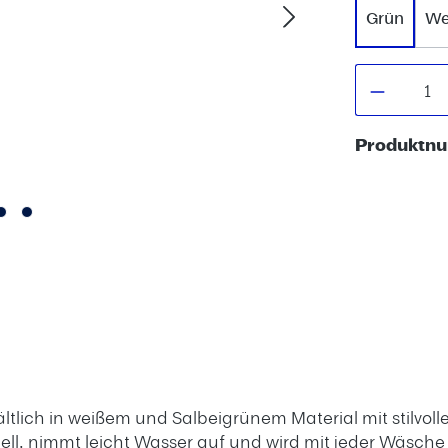
Grün
We
Produkt
Produktn
lich in weißem und Salbeigrünem Material mit stilvoll
ll, nimmt leicht Wasser auf und wird mit jeder Wäsche w