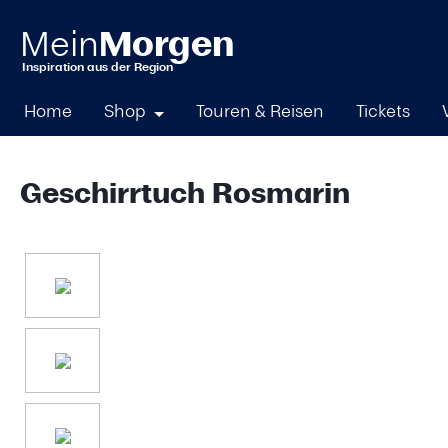
springen
Zur Hauptnavigation springen
Home
Shop
Touren & Reisen
Tickets
Geschirrtuch Rosmarin
Bildergalerie überspringen