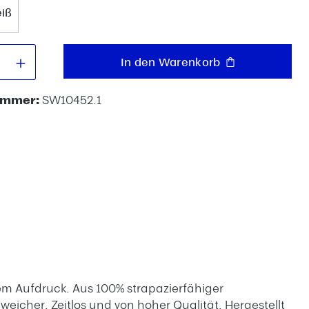
iß
 Anzahl: Gib den gewünschten Wert e
In den Warenkorb
ummer:
SW10452.1
em Aufdruck. Aus 100% strapazierfähiger
eicher. Zeitlos und von hoher Qualität. Hergestellt