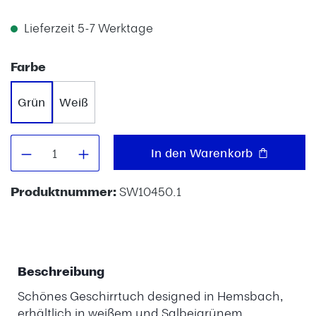
Lieferzeit 5-7 Werktage
auswählen
Farbe
Grün
Weiß
Produkt Anzahl: Gib den gewünschten W
In den Warenkorb
Produktnummer:
SW10450.1
Beschreibung
Schönes Geschirrtuch designed in Hemsbach,
erhältlich in weißem und Salbeigrünem